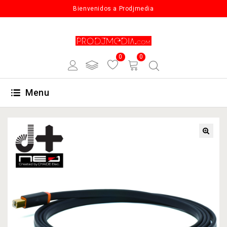
Bienvenidos a Prodjmedia
0
0
Menu