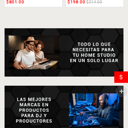
$
801.00
$
198.00
$
214.00
$