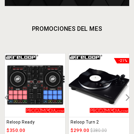
PROMOCIONES DEL MES
-21%
Reloop Ready
Reloop Turn 2
$
350.00
$
299.00
$
380.00