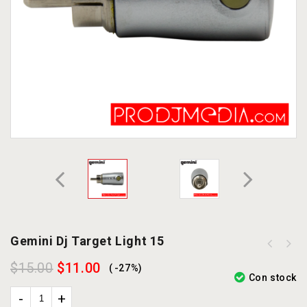
Gemini Dj Target Light 15
UDG Ultimate MIDI Controller
$
15.00
$
11.00
-27%
SlingBag Medium Black/Orange U9012
Con stock