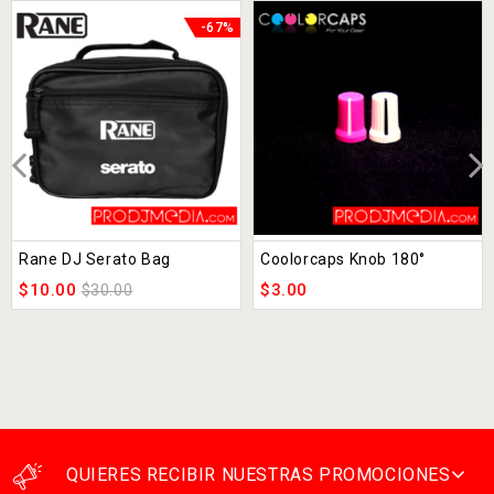
-67%
Rane DJ Serato Bag
Coolorcaps Knob 180°
$
10.00
$
3.00
$
30.00
QUIERES RECIBIR NUESTRAS PROMOCIONES