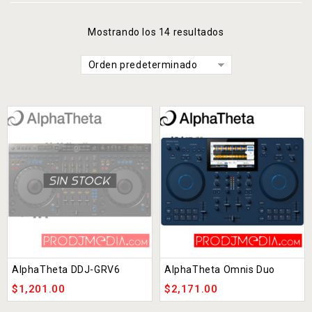
Mostrando los 14 resultados
Orden predeterminado
AlphaTheta DDJ-GRV6
AlphaTheta Omnis Duo
$
1,201.00
$
2,171.00