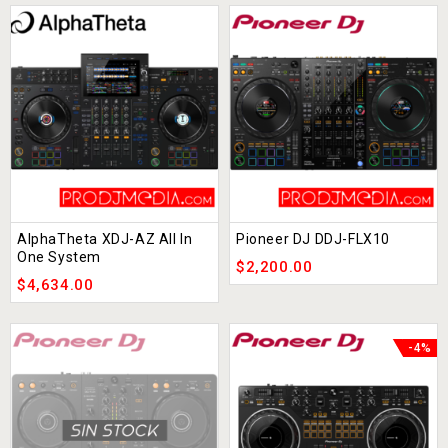
AlphaTheta XDJ-AZ All In
Pioneer DJ DDJ-FLX10
One System
$
2,200.00
$
4,634.00
-4%