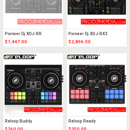
Pioneer Dj XDJ-RR
Pioneer Dj XDJ-RX3
$
1,447.00
$
2,896.00
Reloop Buddy
Reloop Ready
$
260.00
$
350.00