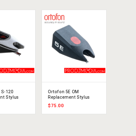
 S-120
Ortofon 5E OM
Ortofon 
nt Stylus
Replacement Stylus
Scratch
$
75.00
$
469.0