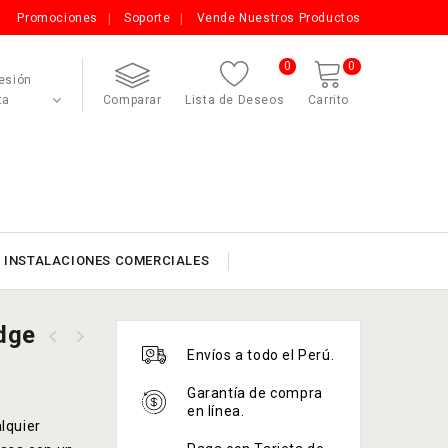
Promociones
Soporte
Vende Nuestros Productos
0
0
Sesión
ta
Comparar
Lista de Deseos
Carrito
INSTALACIONES COMERCIALES
dge
Envíos a todo el Perú.
Garantía de compra
en línea.
lquier