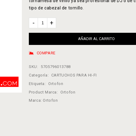
tornamesa de vinilo ya sea profesional de DJ o de 
tipo de cabezal de tornillo.
AÑADIR AL CARRITO
COMPARE
SKU:
5705796013788
Categoría:
CARTUCHOS PARA HI-FI
Etiqueta:
Ortofon
Product Marca:
Ortofon
Marca:
Ortofon