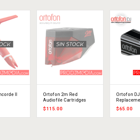
ncorde II
Ortofon 2m Red
Ortofon DJ
Audiofile Cartridges
Replaceme
$
115.00
$
65.00