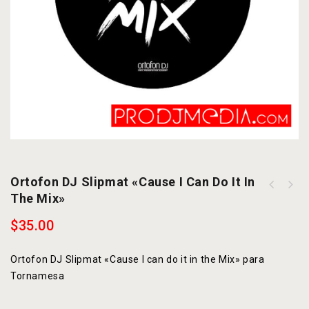
Ortofon DJ Slipmat «Cause I Can Do It In
Ortofon DJ Slipmat "Djs are the new
The Mix»
Ortofon DJ Slipmat "What is a Dj if
Rockstars"
he can't Scratch?"
$
35.00
Ortofon DJ Slipmat «Cause I can do it in the Mix» para
Tornamesa