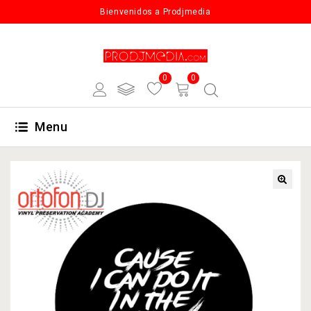
Bienvenidos a Prodjmedia
0
0
Menu