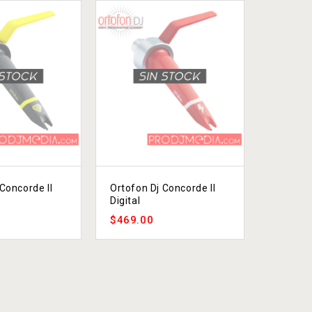
Concorde II
Ortofon Dj Concorde II
Ortofon
Digital
«Vinyl 
Digital»
$
469.00
$
35.00