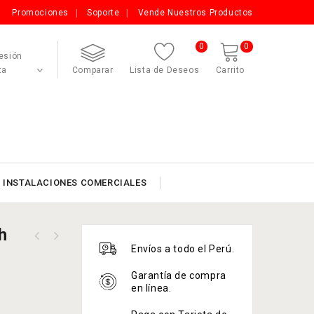
Promociones
Soporte
Vende Nuestros Productos
0
0
Sesión
ta
Comparar
Lista de Deseos
Carrito
INSTALACIONES COMERCIALES
h
Ortofon DJ Concorde II Club
Envíos a todo el Perú.
Ortofon DJ Concorde II Digital
Replacement Stylus
Replacement Stylus
Garantía de compra
en línea.