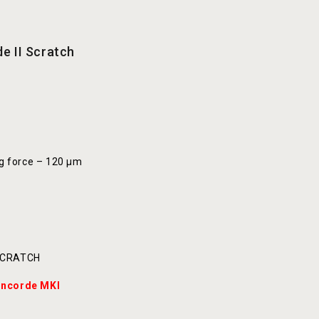
e II Scratch
ng force – 120 μm
 SCRATCH
oncorde MKI