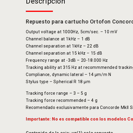
Descripción
Repuesto para cartucho Ortofon Concord
Output voltage at 1000Hz, 5cm/sec. – 10 mV
Channel balance at 1kHz – 1 dB
Channel separation at 1kHz – 22 dB
Channel separation at 15 kHz – 15 dB
Frequency range at -3dB – 20-18.000 Hz
Tracking ability at 315 Hz at recommmended tracki
Compliance, dynamic lateral – 14 μm/m N
Stylus type – Spherical R 18 μm
Tracking force range – 3 – 5 g
Tracking force recommended – 4 g
Recomendado exclusivamente para Concorde MkII
Importante: No es compatible con los modelos C
Contenido de la caja: un(1) solo repuesto