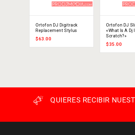
Ortofon DJ Digitrack
Ortofon DJ Sl
Replacement Stylus
«What Is A Dj 
Scratch?»
$
63.00
$
35.00
QUIERES RECIBIR NUE