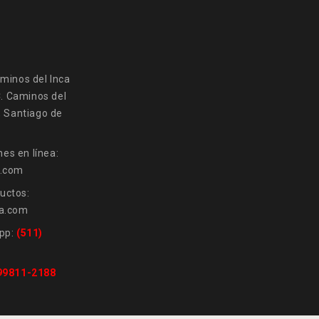
minos del Inca
C. Caminos del
, Santiago de
es en línea:
a.com
uctos:
a.com
pp:
(511)
 99811-2188