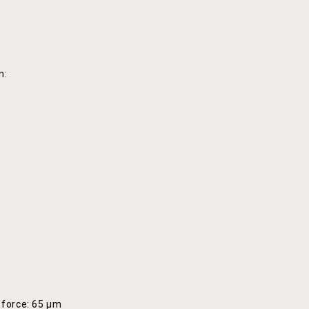
n:
 force: 65 µm