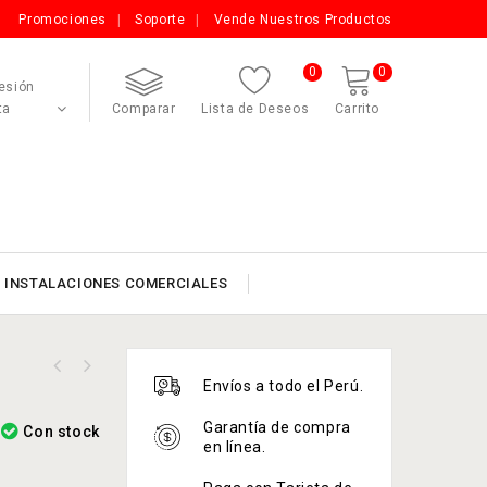
Promociones
Soporte
Vende Nuestros Productos
0
0
Sesión
ta
Comparar
Lista de Deseos
Carrito
INSTALACIONES COMERCIALES
Envíos a todo el Perú.
Garantía de compra
Con stock
en línea.