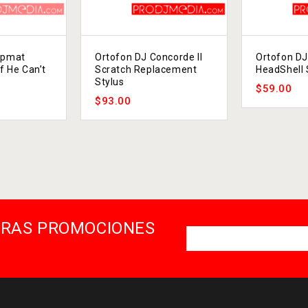
ipmat
Ortofon DJ Concorde II
Ortofon DJ
If He Can’t
Scratch Replacement
HeadShell
Stylus
$
59.00
$
93.00
STRAS PROMOCIONES