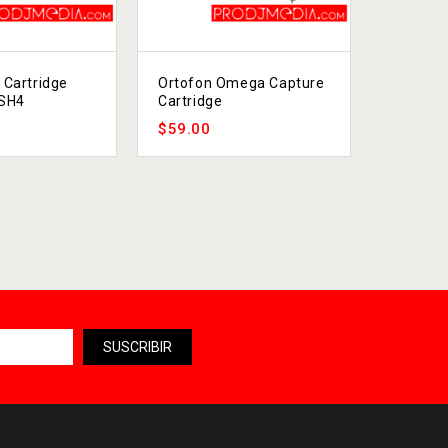
 Cartridge
Ortofon Omega Capture
Ortofon
 SH4
Cartridge
Audiofil
$
59.00
$
115.0