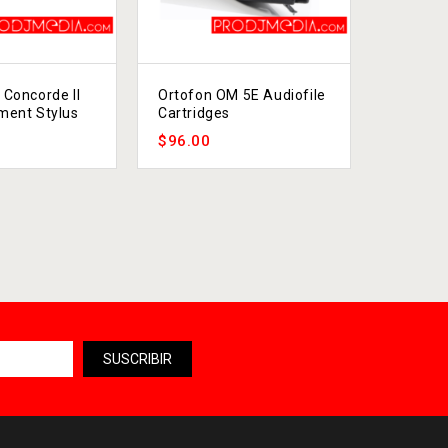
 Concorde II
Ortofon OM 5E Audiofile
Ortofon 
ment Stylus
Cartridges
Mix
$
96.00
$
319.0