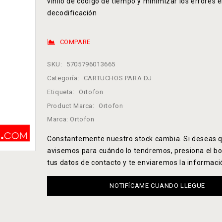
vinilo de código de tiempo y minimizar los errores e
decodificación
COMPARE
SKU:
5705796013665
Categoría:
CARTUCHOS PARA DJ
Etiqueta:
Ortofon
Product Marca:
Ortofon
Marca:
Ortofon
Constantemente nuestro stock cambia. Si deseas q
avisemos para cuándo lo tendremos, presiona el bo
tus datos de contacto y te enviaremos la informaci
NOTIFÍCAME CUANDO LLEGUE