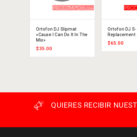
Ortofon DJ Slipmat
Ortofon DJ S
«Cause I Can Do It In The
Replacement 
Mix»
$
65.00
$
35.00
QUIERES RECIBIR NUE