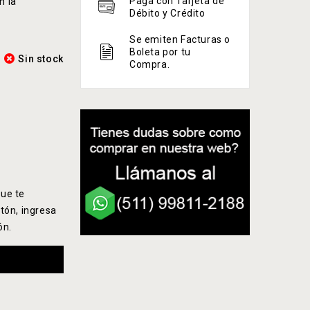
Paga con Tarjeta de
n la
Débito y Crédito
Se emiten Facturas o
Boleta por tu
Sin stock
Compra.
ue te
tón, ingresa
ón.