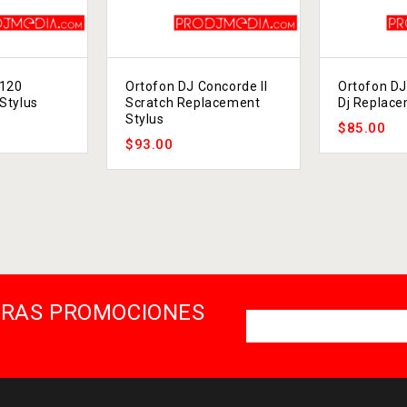
-120
Ortofon DJ Concorde II
Ortofon DJ
Stylus
Scratch Replacement
Dj Replace
Stylus
$
85.00
$
93.00
STRAS PROMOCIONES