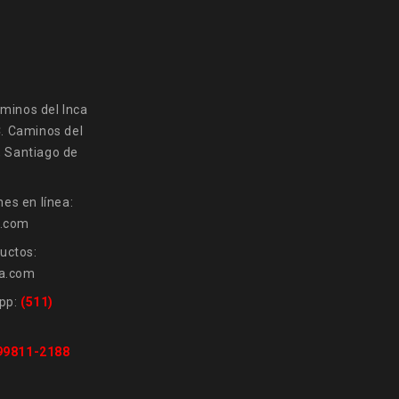
minos del Inca
C. Caminos del
, Santiago de
es en línea:
a.com
uctos:
a.com
pp:
(511)
 99811-2188