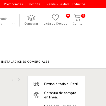
Promociones
Soporte
Vende Nuestros Productos
0
0
Sesión
ta
Comparar
Lista de Deseos
Carrito
INSTALACIONES COMERCIALES
Ortofon DJ Concorde II Scratch
Envíos a todo el Perú.
Replacement Stylus
Garantía de compra
en línea.