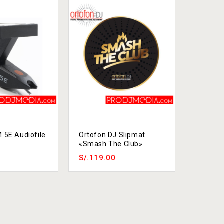
 5E Audiofile
Ortofon DJ Slipmat
Ortofon
«Smash The Club»
Replace
S/.
119.00
S/.
224.