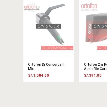
Ortofon Dj Concorde II
Ortofon 2m R
Mix
Audiofile Car
S/.
1,084.60
S/.
391.00