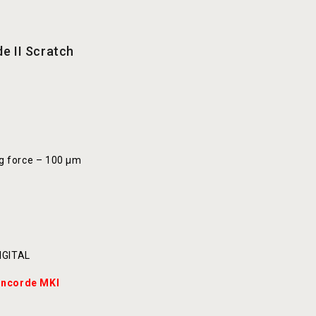
e II Scratch
ng force – 100 μm
IGITAL
oncorde MKI