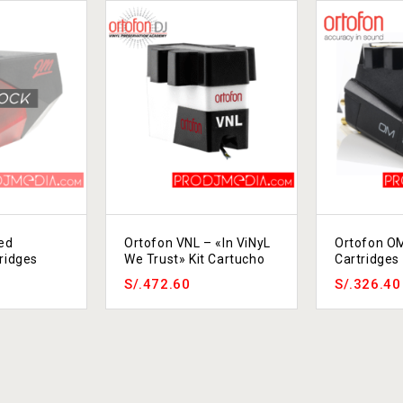
ed
Ortofon VNL – «In ViNyL
Ortofon OM
tridges
We Trust» Kit Cartucho
Cartridges
S/.
472.60
S/.
326.40