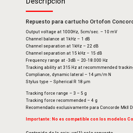
Descripción
Repuesto para cartucho Ortofon Concord
Output voltage at 1000Hz, 5cm/sec. – 10 mV
Channel balance at 1kHz – 1 dB
Channel separation at 1kHz – 22 dB
Channel separation at 15 kHz – 15 dB
Frequency range at -3dB – 20-18.000 Hz
Tracking ability at 315 Hz at recommmended tracki
Compliance, dynamic lateral – 14 μm/m N
Stylus type – Spherical R 18 μm
Tracking force range – 3 – 5 g
Tracking force recommended – 4 g
Recomendado exclusivamente para Concorde MkII D
Importante: No es compatible con los modelos C
Contenido de la caja: un(1) solo repuesto