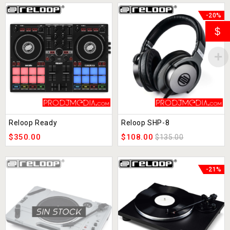
-20%
$
Reloop Ready
Reloop SHP-8
$
350.00
$
108.00
$
135.00
-21%