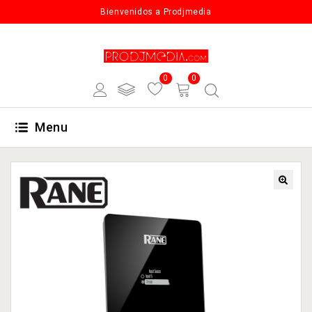
Bienvenidos a Prodjmedia
0
0
Menu