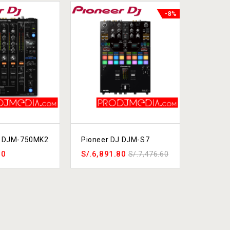
-8%
J DJM-750MK2
Pioneer DJ DJM-S7
Pioneer
00
S/.
6,891.80
S/.
16,7
S/.
7,476.60