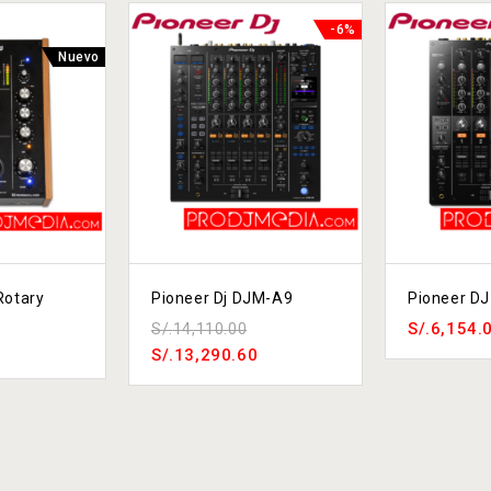
-6%
Nuevo
Rotary
Pioneer Dj DJM-A9
Pioneer D
S/.
6,154.
S/.
14,110.00
S/.
13,290.60