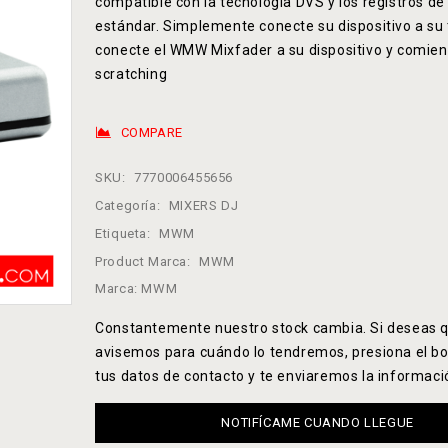
compatible con la tecnología DVS y los registros de
estándar. Simplemente conecte su dispositivo a su 
conecte el WMW Mixfader a su dispositivo y comien
scratching
COMPARE
SKU:
7770006455656
Categoría:
MIXERS DJ
Etiqueta:
MWM
Product Marca:
MWM
Marca:
MWM
Constantemente nuestro stock cambia. Si deseas q
avisemos para cuándo lo tendremos, presiona el bo
tus datos de contacto y te enviaremos la informaci
NOTIFÍCAME CUANDO LLEGUE