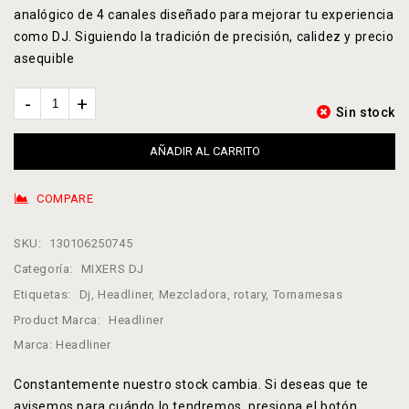
analógico de 4 canales diseñado para mejorar tu experiencia
como DJ. Siguiendo la tradición de precisión, calidez y precio
asequible
Sin stock
AÑADIR AL CARRITO
COMPARE
SKU:
130106250745
Categoría:
MIXERS DJ
Etiquetas:
Dj
,
Headliner
,
Mezcladora
,
rotary
,
Tornamesas
Product Marca:
Headliner
Marca:
Headliner
Constantemente nuestro stock cambia. Si deseas que te
avisemos para cuándo lo tendremos, presiona el botón,