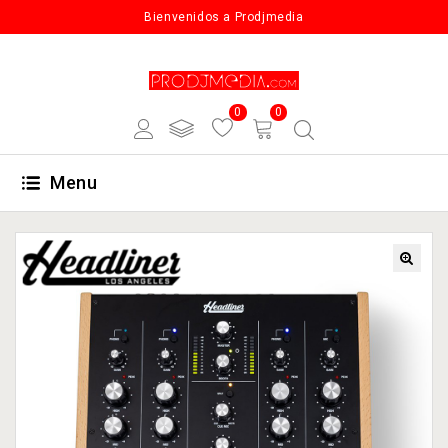
Bienvenidos a Prodjmedia
0
0
Menu