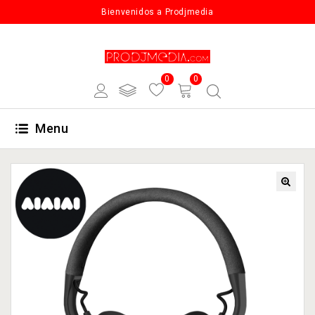
Bienvenidos a Prodjmedia
0
0
Menu