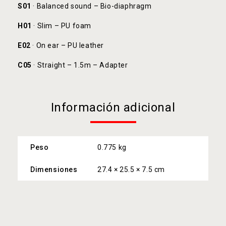
S01
· Balanced sound – Bio-diaphragm
H01
· Slim – PU foam
E02
· On ear – PU leather
C05
· Straight – 1.5m – Adapter
Información adicional
Peso
0.775 kg
Dimensiones
27.4 × 25.5 × 7.5 cm