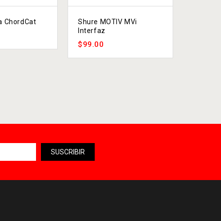
a ChordCat
Shure MOTIV MVi
Shure 
Interfaz
STOPPER
$
99.00
$
39.99