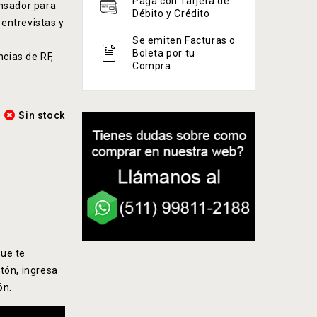
Paga con Tarjeta de
ensador para
Débito y Crédito
 entrevistas y
e
Se emiten Facturas o
Boleta por tu
ncias de RF,
Compra.
Sin stock
ue te
tón, ingresa
ón.