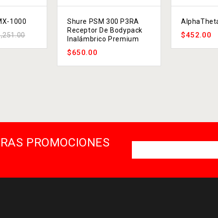
MX-1000
Shure PSM 300 P3RA
AlphaThet
Receptor De Bodypack
$
452.00
1,251.00
Inalámbrico Premium
$
650.00
STRAS PROMOCIONES