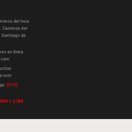
minos del Inca
C. Caminos del
, Santiago de
es en línea:
a.com
uctos:
a.com
pp:
(511)
 99811-2188