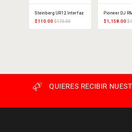
Steinberg UR12 Interfaz
Pioneer DJ R
$
110.00
$
1,158.00
$
170.00
$
QUIERES RECIBIR NUE