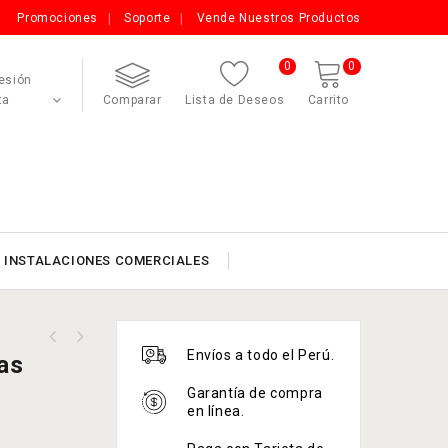
Promociones
Soporte
Vende Nuestros Productos
0
0
Sesión
ta
Comparar
Lista de Deseos
Carrito
INSTALACIONES COMERCIALES
o
Envíos a todo el Perú.
as
Garantía de compra
en línea.