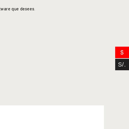
ftware que desees.
$
S/.