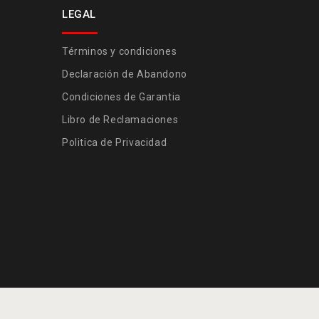
LEGAL
Términos y condiciones
Declaración de Abandono
Condiciones de Garantia
Libro de Reclamaciones
Politica de Privacidad
Developed by
Maccam Network
| Copyright© 2026